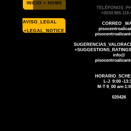
INICIO + HOME
TELÉFONOS_P
+0034.965.116.
AVISO_LEGAL
CORREO _MA
pisocentroalic
+LEGAL_NOTICE
pisocentroalican
SUGERENCIAS_VALORAC
+SUGGESTIONS_RATING
info@
pisocentroalican
HORARIO_SCHE
L-J 9:00 -13:
M-T 9_00 am-1:
020426